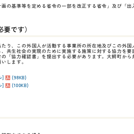
計画の基準等を定める省令の一部を改正する省令」及び「出
」
必要です）
たり、この外国人が活動する事業所の所在地及びこの外国
ら、共生社会の実現のために実施する施策に対する協力を要
旨の「協力確認書」を提出する必要があります。大鰐町から
願いします。
]
(98KB)
]
(100KB)