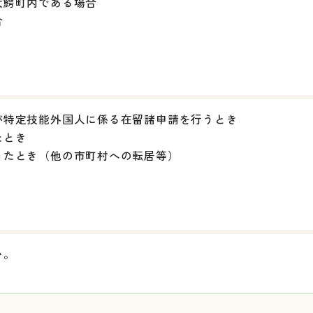
大鰐町内である場合
合
が特定技能外国人に係る在留諸申請を行うとき
たとき
ったとき（他の市町村への転居等）
い。