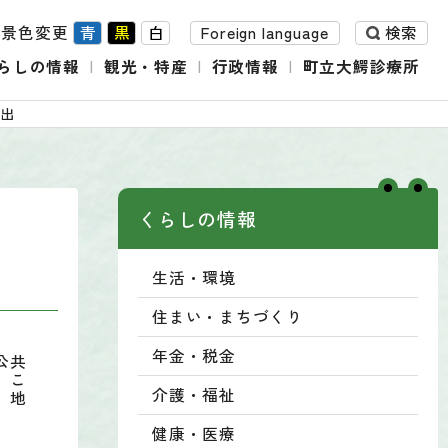
背景色変更
青
黒
白
Foreign language
検索
らしの情報
観光・特産
行政情報
町立大鰐診療所
提出
くらしの情報
生活・環境
住まい・まちづくり
年金・税金
公共
、こ
介護・福祉
、地
健康・医療