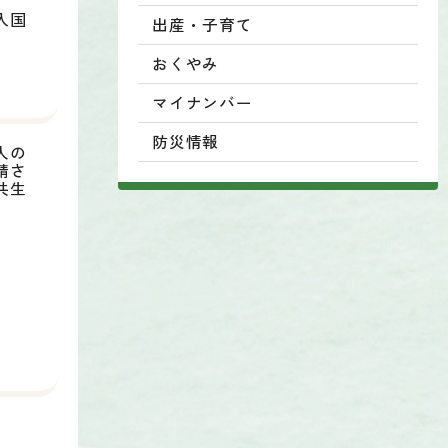
入国
出産・子育て
おくやみ
マイナンバー
防災情報
人の
請さ
共生