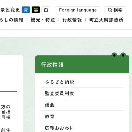
背景色変更
青
黒
白
Foreign language
検索
らしの情報
観光・特産
行政情報
町立大鰐診療所
行政情報
ふるさと納税
監査委員制度
議会
地方の
を目指
教育
を目指
広報おおわに
方創生