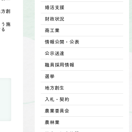
婚活支援
地方創
財政状況
よう施
する
商工業
情報公開・公表
公示送達
職員採用情報
選挙
地方創生
入札・契約
農業委員会
農林業