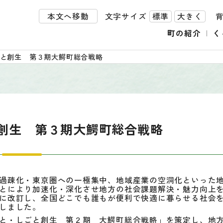
本文へ移動
文字サイズ
標準
大きく
町の紹介
く
ごと創生 第３期大鰐町総合戦略
創生 第３期大鰐町総合戦略
過疎化・東京圏への一極集中、地域産業の空洞化といった
とにより加速化・深化させ地方の社会課題解決・魅力向上
に改訂し、全国どこでも誰もが便利で快適に暮らせる社会
しました。
と・しごと創生 第２期 大鰐町総合戦略」を策定し、地