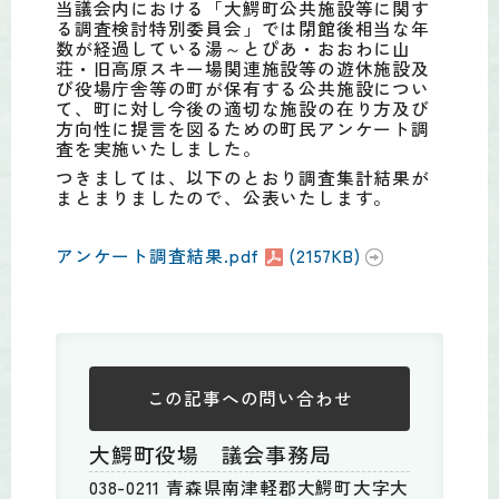
当議会内における「大鰐町公共施設等に関す
る調査検討特別委員会」では閉館後相当な年
数が経過している湯～とぴあ・おおわに山
荘・旧高原スキー場関連施設等の遊休施設及
び役場庁舎等の町が保有する公共施設につい
て、町に対し今後の適切な施設の在り方及び
方向性に提言を図るための町民アンケート調
査を実施いたしました。
つきましては、以下のとおり調査集計結果が
まとまりましたので、公表いたします。
アンケート調査結果.pdf
(2157KB)
この記事への
問い合わせ
大鰐町役場 議会事務局
038-0211 青森県南津軽郡大鰐町大字大