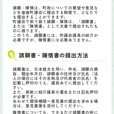
請願・陳情は、町政についての要望や意見な
どを直接町議会に提出する制度で、どなたで
も提出することができます。
町議会で取り扱う請願・陳情は、「請願書」
または「陳情書」として文書で提出されたも
のに限ります。
このうち、請願書には、町議会議員の紹介が
必要ですが、陳情書には必要ありません。
請願書・陳情書の提出方法
請願書は、日本語文を用い、件名、請願の趣
旨、提出年月日、請願者の住所及び氏名（法
人の場合にはその名称及び代表者の氏名）を
記載し押印のうえ、議長あてに提出してくだ
さい。
また、表紙に紹介議員の署名または記名押印
が必要です。
あわせて関係機関へ意見書の提出を求める場
合は、意見書案を添付してください。
陳情書についても、できるだけ請願書の例に