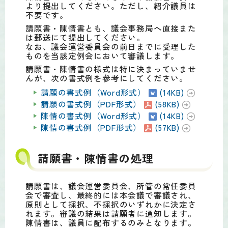
より提出してください。ただし、紹介議員は
不要です。
請願書・陳情書とも、議会事務局へ直接また
は郵送にて提出してください。
なお、議会運営委員会の前日までに受理した
ものを当該定例会において審議します。
請願書・陳情書の様式は特に決まっていませ
んが、次の書式例を参考にしてください。
請願の書式例（Word形式）
(14KB)
請願の書式例（PDF形式）
(58KB)
陳情の書式例（Word形式）
(14KB)
陳情の書式例（PDF形式）
(57KB)
請願書・陳情書の処理
請願書は、議会運営委員会、所管の常任委員
会で審査し、最終的には本会議で審議され、
原則として採択、不採択のいずれかに決定さ
れます。審議の結果は請願者に通知します。
陳情書は、議員に配布するのみとなります。