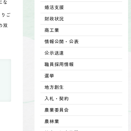
にな
婚活支援
よりご
財政状況
の双
商工業
情報公開・公表
公示送達
職員採用情報
選挙
地方創生
入札・契約
農業委員会
農林業