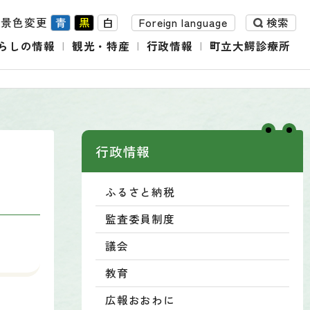
背景色変更
青
黒
白
Foreign language
検索
らしの情報
観光・特産
行政情報
町立大鰐診療所
行政情報
ふるさと納税
監査委員制度
議会
教育
広報おおわに