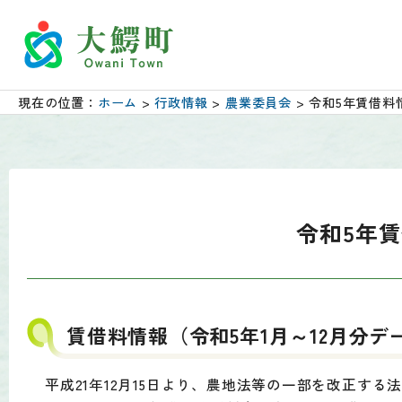
現在の位置：
ホーム
>
行政情報
>
農業委員会
> 令和5年賃借料
令和5年
賃借料情報（令和5年1月～12月分デ
平成21年12月15日より、農地法等の一部を改正する