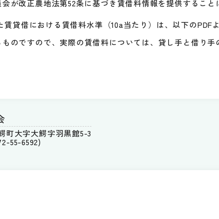
会が改正農地法第52条に基づき賃借料情報を提供すること
た賃貸借における賃借料水準（10a当たり）は、以下のPDF
るものですので、実際の賃借料については、貸し手と借り手
会
郡大鰐町大字大鰐字羽黒館5-3
-55-6592)