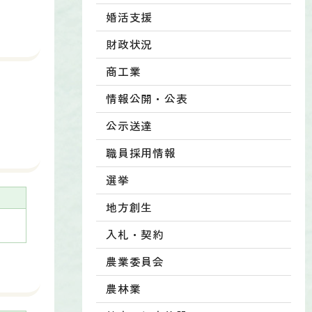
婚活支援
財政状況
商工業
情報公開・公表
公示送達
職員採用情報
選挙
地方創生
の
入札・契約
農業委員会
農林業