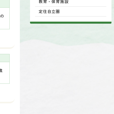
教育・保育施設
定住自立圏
上の
歳