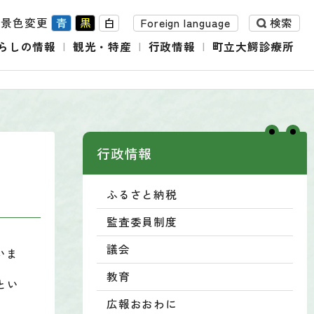
背景色変更
青
黒
白
Foreign language
検索
らしの情報
観光・特産
行政情報
町立大鰐診療所
行政情報
ふるさと納税
監査委員制度
議会
いま
教育
とい
広報おおわに