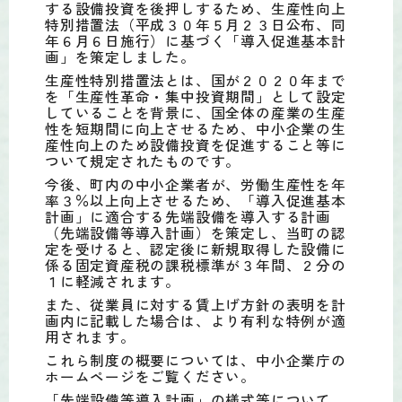
する設備投資を後押しするため、生産性向上
特別措置法（平成３０年５月２３日公布、同
年６月６日施行）に基づく「導入促進基本計
画」を策定しました。
生産性特別措置法とは、国が２０２０年まで
を「生産性革命・集中投資期間」として設定
していることを背景に、国全体の産業の生産
性を短期間に向上させるため、中小企業の生
産性向上のため設備投資を促進すること等に
ついて規定されたものです。
今後、町内の中小企業者が、労働生産性を年
率３％以上向上させるため、「導入促進基本
計画」に適合する先端設備を導入する計画
（先端設備等導入計画）を策定し、当町の認
定を受けると、認定後に新規取得した設備に
係る固定資産税の課税標準が３年間、２分の
１に軽減されます。
また、従業員に対する賃上げ方針の表明を計
画内に記載した場合は、より有利な特例が適
用されます。
これら制度の概要については、中小企業庁の
ホームページをご覧ください。
「先端設備等導入計画」の様式等について