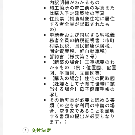
内訳明細がわかるもの
施工箇所の着工前の写真また
は購入予定建築物の写真
住民票（補助対象住宅に居住
する者全員が記載されたも
の）
申請者および同居する納税義
務者全員の納税証明書（市町
村県民税、国民健康保険税、
固定資産税、軽自動車税）
誓約書（様式第３号）
【新築の場合】
工事概要のわ
かるもの （例：位置図、配置
図、平面図、立面図等）
【購入の場合】
住宅の間取図
【妊婦として子育て世帯に該
当する場合】
母子健康手帳の
写し
その他町長が必要と認める書
類（※空き家利用の申請の場
合、空き家であることを証明
する書類の提出が必要となり
ます。）
交付決定