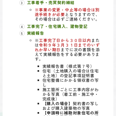
工事着手・売買契約締結
※事業の変更・中止等の場合は別
途手続きが必要
となりますので、
その場合は必ずご連絡ください。
工事完了・住宅購入、建物登記
実績報告
※
工事完了日から３０日以内
また
は
令和９年３月３１日までのいず
れか早い期日
までに次の書類を添
えて実績報告をする必要がありま
す。
実績報告書（様式第７号）
住宅（土地購入の場合は住宅
と土地）の登記事項証明書
住宅整備にかかる領収書の写
し
施工箇所ごとに工事内容がわ
かる写真（着工前・施工中・
完成後）
【購入の場合】
契約書の写し
および購入建築物の写真
【申請時に補助対象住宅の所