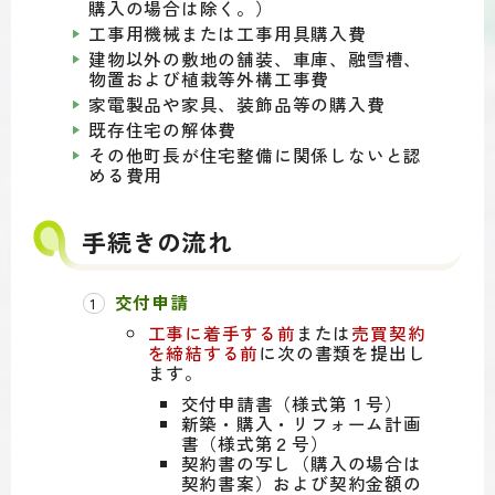
購入の場合は除く。）
工事用機械または工事用具購入費
建物以外の敷地の舗装、車庫、融雪槽、
物置および植栽等外構工事費
家電製品や家具、装飾品等の購入費
既存住宅の解体費
その他町長が住宅整備に関係しないと認
める費用
手続きの流れ
交付申請
工事に着手する前
または
売買契約
を締結する前
に次の書類を提出し
ます。
交付申請書（様式第１号）
新築・購入・リフォーム計画
書（様式第２号）
契約書の写し（購入の場合は
契約書案）および契約金額の