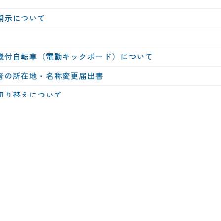
開示について
機付自転車（電動キックボード）について
者の所在地・名称変更届出書
切り替えについて
度について(軽JNKS・軽OSS)
いて
行許可（仮ナンバー）について
・・年金窓口への届出が必要です
況調査の実施について
料の免除制度と追納制度