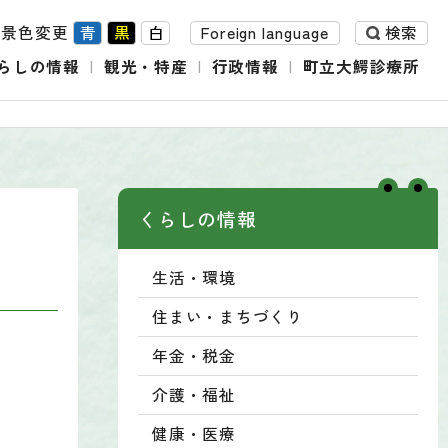
背景色変更
青
黒
白
Foreign language
検索
らしの情報
観光・特産
行政情報
町立大鰐診療所
くらしの情報
生活・環境
住まい・まちづくり
年金・税金
介護・福祉
健康・医療