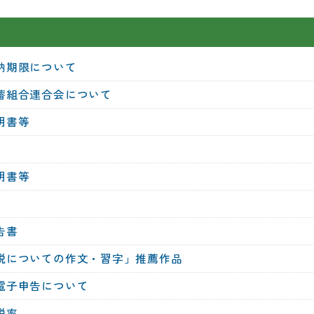
納期限について
蓄組合連合会について
明書等
明書等
告書
税についての作文・習字」推薦作品
電子申告について
税率