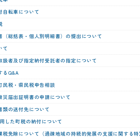
付自転車について
税
書（総括表・個人別明細書）の提出について
いて
取扱者及び指定納付受託者の指定について
るQ&A
町民税・県民税申告相談
被災届出証明書の申請について
書類の送付先について
利用した町税の納付について
課税免除について（過疎地域の持続的発展の支援に関する特