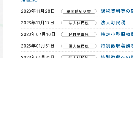
2023年11月28日
課税資料等の
税関係証明書
2023年11月17日
法人町民税
法人住民税
2023年07月10日
特定小型原動
軽自動車税
2023年01月31日
特別徴収義務
個人住民税
2023年01月31日
特別徴収への
個人住民税
2023年01月05日
軽自動車の新制
軽自動車税
2022年10月31日
口座振替につ
町税の納付について
2022年10月03日
自動車臨時運
軽自動車税
2022年09月12日
こんな時は・
国民年金
2022年05月26日
土地・家屋現
固定資産税
2022年04月01日
国民年金保険
国民年金