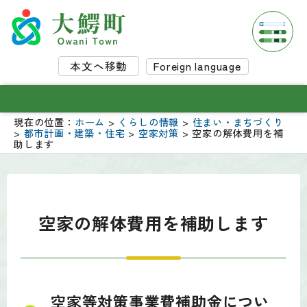
本文へ移動
Foreign language
現在の位置：
ホーム
>
くらしの情報
>
住まい・まちづくり
>
都市計画・建築・住宅
>
空家対策
> 空家の解体費用を補
助します
空家の解体費用を補助します
空家等対策事業費補助金につい