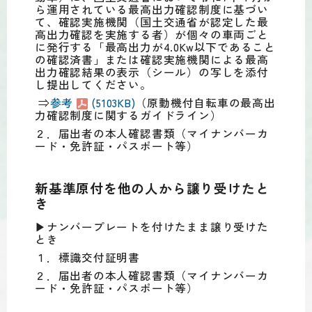
ら運用されている最高出力確認制度に基づい
て、確認実施機関（国土交通省が認定した最
高出力確認を実施する者）が個々の車両ごと
に発行する「最高出力が4.0Kw以下であること
の確認済書」または確認実施機関による最高
出力確認結果の表示（シール）の写しを添付
し提出してください。
⇒
参考
(5103KB)
（原動機付自転車の最高出
力確認制度に関するガイドライン）
２．届出者の本人確認書類（マイナンバーカ
ード・免許証・パスポート等）
新基準原付を他の人から譲り受けたと
き
▶ナンバープレートを付けたまま譲り受けた
とき
１．標識交付証明書
２．届出者の本人確認書類（マイナンバーカ
ード・免許証・パスポート等）