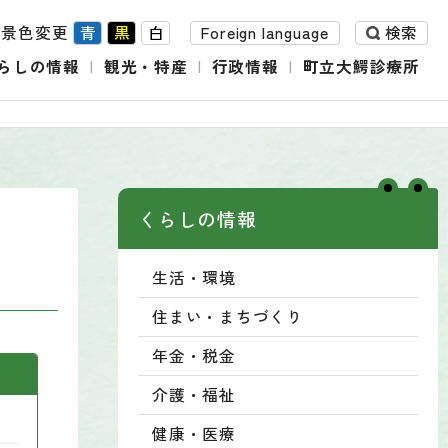
背景色変更
青
黒
白
Foreign language
検索
らしの情報
観光・特産
行政情報
町立大鰐診療所
くらしの情報
生活・環境
住まい・まちづくり
年金・税金
介護・福祉
健康・医療