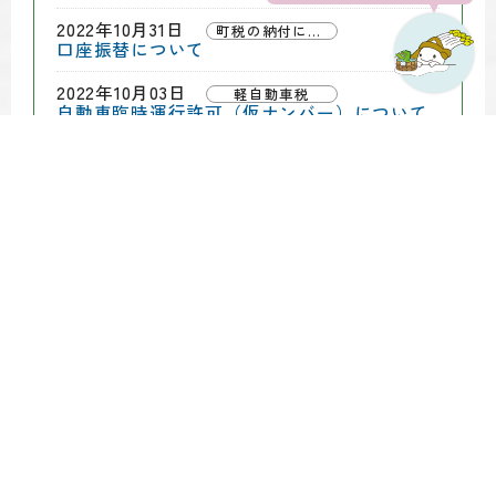
2022年10月31日
町税の納付について
口座振替について
2022年10月03日
軽自動車税
自動車臨時運行許可（仮ナンバー）について
2022年09月12日
国民年金
こんな時は・・・年金窓口への届出が必要で
す
2022年05月26日
固定資産税
土地・家屋現況調査の実施について
2022年04月01日
国民年金
国民年金保険料の免除制度と追納制度
2022年04月01日
国民年金
国民年金に加入する人
2022年04月01日
国民年金
年金・給付金の受給
2021年11月04日
個人住民税