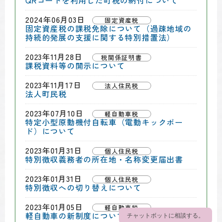
QRコードを利用した町税の納付について
2024年06月03日
固定資産税
固定資産税の課税免除について（過疎地域の
持続的発展の支援に関する特別措置法）
2023年11月28日
税関係証明書
課税資料等の開示について
2023年11月17日
法人住民税
法人町民税
2023年07月10日
軽自動車税
特定小型原動機付自転車（電動キックボー
ド）について
2023年01月31日
個人住民税
特別徴収義務者の所在地・名称変更届出書
2023年01月31日
個人住民税
特別徴収への切り替えについて
2023年01月05日
軽自動車税
軽自動車の新制度について(軽JNKS・軽OSS)
チャットボットに相談する。