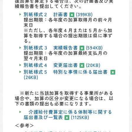
援加算を算定する場合は、次の計画書及び実
績報告書を提出してください。
別紙様式２ 計画書
(399KB)
提出期限：各年度の加算取得月の前々月
末日
※ただし、各年度４月または５月から加
算を取得する場合の提出期限は県に準ず
る。
別紙様式３ 実績報告書
(594KB)
提出期限：各年度の加算最終支払月の
翌々月末日
別紙様式４ 変更届出書
(20KB)
別紙様式５ 特別な事情に係る届出書
(26KB)
※新たに当該加算を取得する事業所がある
場合や、加算の区分が変更になる場合は、以
下の書類の提出も必要になります。
介護給付費算定に係る体制等に関する
届出書及び一覧表
(1125KB)
＜参考＞