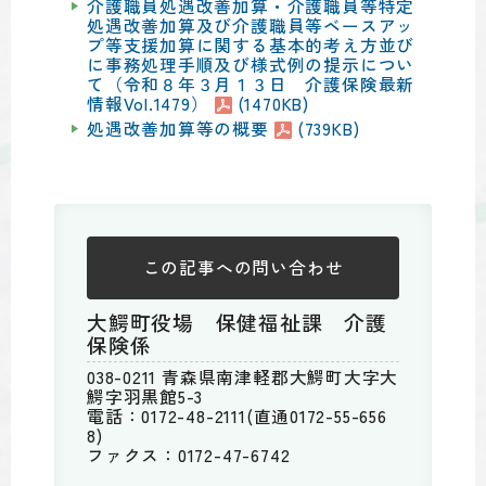
介護職員処遇改善加算・介護職員等特定
処遇改善加算及び介護職員等ベースアッ
プ等支援加算に関する基本的考え方並び
に事務処理手順及び様式例の提示につい
て（令和８年３月１３日 介護保険最新
情報Vol.1479）
(1470KB)
処遇改善加算等の概要
(739KB)
この記事への
問い合わせ
大鰐町役場 保健福祉課 介護
保険係
038-0211 青森県南津軽郡大鰐町大字大
鰐字羽黒館5-3
電話：0172-48-2111(直通0172-55-656
8)
ファクス：0172-47-6742